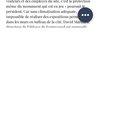
visiteurs et des employés du site, c’est la protection
même du monument qui est en jeu » poursuit le
président. Car sans climatisation adéquate,
impossible de réaliser des expositions permanentes
dans les murs en tuffeau de la cité. David Martin, le
directeur de l'abbaye de Fontevraud est persuadé
que « le patrimoine historique et architectural peut
être préservé tout en s’inscrivant dans la modernité.
Nous venons de démontrer qu’il n’est pas insultant
d’installer des panneaux photovoltaïques dans
l’enceinte d’un monument historique. »
Intégration paysagère
Partiellement enterré, le pôle se situe à
l’emplacement de l’ancienne usine de filature de la
prison, au chevet de l’église abbatiale. « Il a fallu
éventrer la colline et évacuer 10 000 m3 de gravats »,
détaille David martin. Son toit, entièrement
végétalisé, servira de scène extérieure pour les
spectacles et les concerts. L’intégration paysagère
du pôle énergétique, qui a représenté l’une des
principales problématiques du projet, est une
réussite. Avec ses hublots ouvrant sur la chaufferie
en fonctionnement et sa salle pédagogique, il fait
aujourd’hui partie intégrante du circuit de la visite