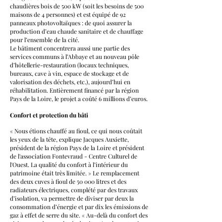
chaudières bois de 500 kW (soit les besoins de 500
maisons de 4 personnes) et est équipé de 92
panneaux photovoltaïques : de quoi assurer la
production d’eau chaude sanitaire et de chauffage
pour l’ensemble de la cité.
Le bâtiment concentrera aussi une partie des
services communs à l’Abbaye et au nouveau pôle
d’hôtellerie-restauration (locaux techniques,
bureaux, cave à vin, espace de stockage et de
valorisation des déchets, etc.), aujourd’hui en
réhabilitation. Entièrement financé par la région
Pays de la Loire, le projet a coûté 6 millions d’euros.
Confort et protection du bâti
« Nous étions chauffé au fioul, ce qui nous coûtait
les yeux de la tête, explique Jacques Auxiette,
président de la région Pays de la Loire et président
de l'association Fontevraud - Centre Culturel de
l'Ouest. La qualité du confort à l’intérieur du
patrimoine était très limitée. » Le remplacement
des deux cuves à fioul de 50 000 litres et des
radiateurs électriques, complété par des travaux
d’isolation, va permettre de diviser par deux la
consommation d’énergie et par dix les émissions de
gaz à effet de serre du site. « Au-delà du confort des