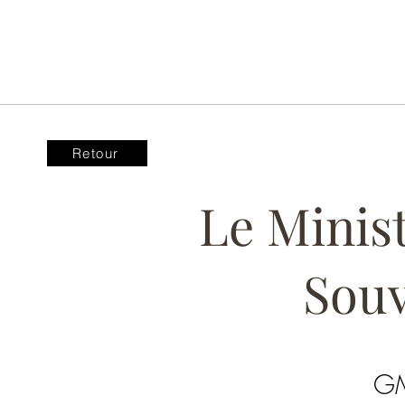
Retour
Le Minist
Souv
GM