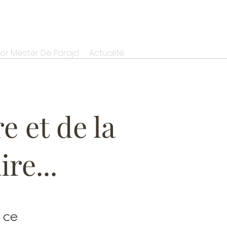
r Mester De Parajd
Actualité
e et de la
re...
 ce