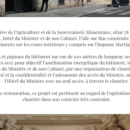
re de l'Agriculture et de la Souveraineté Alimentaire, situé 7
H, hôtel du Ministre et de son Cabinet, l'Aile sur Rue construit
iments sur les cours intérieurs y compris sur l'Impasse Martig
et pignons du bâtiment sur rue de 100 mètres de longueur, soi
vec pour objectif l'amélioration énergétique du bâtiment, tou
s du Ministre et de son Cabinet, par une organisation de chantie
pé et la confidentialité et l'autonomie des accès du Ministre,
l'Hôtel du Ministre avec un seul accès, à travers le chantier.
 restauration, ce projet est pertinent au regard de l'opération
chantier dans son contexte très contraint.