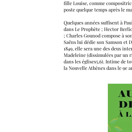
fille
Louise
, comme compositrice 
poste quelque temps après le ma
Quelques années suffisent à Pau
dans
Le Prophète
;
Hector Berli
;
Charles Gounod
compose à son
Saëns
lui dédie son
Samson et D
1849, elle sera une des deux int
Madeleine
(dissimulées par un ri
dans les églises
5
,
6
). Intime de t
la
Nouvelle Athènes
dans le
9e a