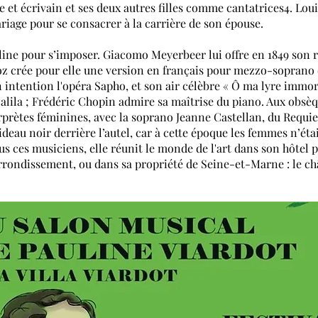
et écrivain et ses deux autres filles comme cantatrices
4
. Lou
riage pour se consacrer à la carrière de son épouse.
line pour s’imposer.
Giacomo Meyerbeer
lui offre en 1849 son r
oz
crée pour elle une version en français pour mezzo-soprano d
 intention l'opéra
Sapho
, et son air célèbre « Ô ma lyre immor
alila
;
Frédéric Chopin
admire sa maîtrise du piano. Aux obsèqu
erprètes féminines, avec la soprano
Jeanne Castellan
, du
Requi
deau noir derrière l’autel, car à cette époque les femmes n’éta
ous ces musiciens, elle réunit le monde de l'art dans son hôtel p
rrondissement
, ou dans sa propriété de Seine-et-Marne : le c