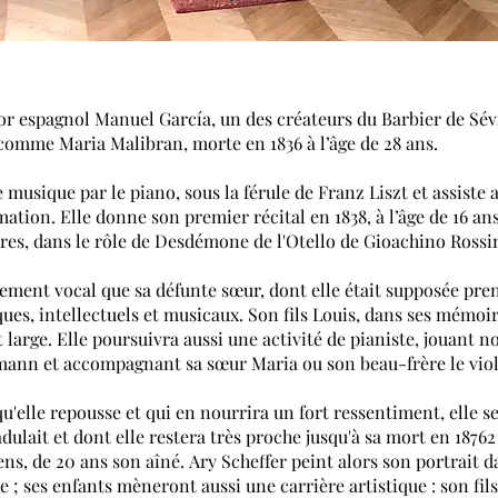
énor espagnol
Manuel García
, un des créateurs du
Barbier de Sév
e comme
Maria Malibran
, morte en 1836 à l’âge de 28 ans.
e musique par le
piano
, sous la férule de
Franz Liszt
et assiste 
ormation. Elle donne son premier
récital
en 1838, à l’âge de 16 a
res, dans le rôle de Desdémone de l'
Otello
de
Gioachino Rossi
tement vocal que sa défunte sœur, dont elle était supposée pren
es, intellectuels et musicaux. Son fils Louis, dans ses mémoi
large. Elle poursuivra aussi une activité de pianiste, jouant 
umann
et accompagnant sa sœur Maria ou son beau-frère le vio
u'elle repousse et qui en nourrira un fort ressentiment, elle se
adulait et dont elle restera très proche jusqu'à sa mort en 1876
2
ens
, de 20 ans son aîné.
Ary Scheffer
peint alors son portrait d
e ; ses enfants mèneront aussi une carrière artistique : son fil