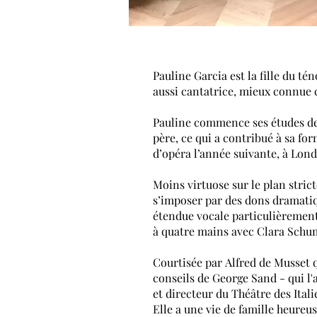
Pauline Garcia est la fille du t
aussi cantatrice, mieux connu
Pauline commence ses études d
père, ce qui a contribué à sa f
d’opéra l’année suivante, à Lond
Moins virtuose sur le plan stric
s’imposer par des dons dramatiqu
étendue vocale particulièrement 
à quatre mains avec
Clara Sch
Courtisée par
Alfred de Musset
q
conseils de
George Sand
- qui l'
et directeur du
Théâtre des Itali
Elle a une vie de famille heureus