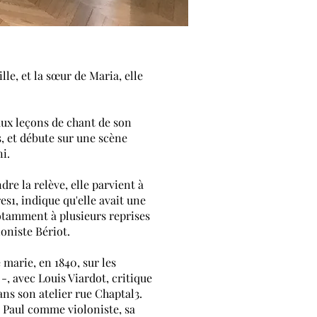
ille
, et la sœur de Maria, elle
aux leçons de chant de son
ns, et débute sur une scène
ni
.
dre la rel
ève, elle parvient à
res
1
, indique qu'elle avait une
notamment à plusieurs reprises
loniste
Bériot
.
 marie, en 1840, sur les
-, avec
Louis Viardot
, critique
ans son atelier
rue Chaptal
3
.
s
Paul
comme violoniste, sa