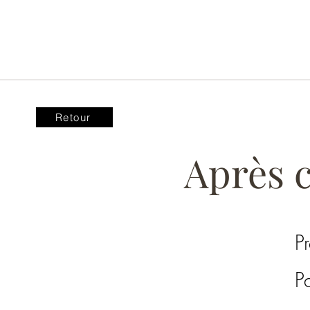
Retour
Après c
P
P