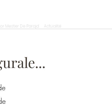
r Mester De Parajd
Actualité
urale...
de
de