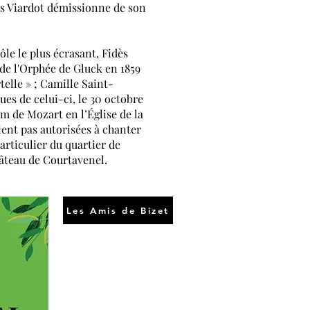
is Viardot démissionne de son
ôle le plus écrasant, Fidès
e l'
Orphée
de
Gluck
en 1859
telle » ;
Camille Saint-
es de celui-ci, le 30 octobre
em de Mozart
en l’
Église de la
ient pas autorisées à chanter
articulier du quartier de
hâteau de
Courtavenel
.
Les Amis de Bizet