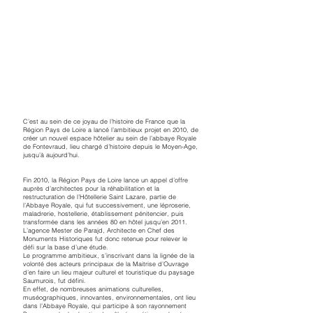
C’est au sein de ce joyau de l’histoire de France que la
Région Pays de Loire a lancé l’ambitieux projet en 2010, de
créer un nouvel espace hôtelier au sein de l’abbaye Royale
de Fontevraud, lieu chargé d’histoire depuis le Moyen-Age,
jusqu’à aujourd’hui.
Fin 2010, la Région Pays de Loire lance un appel d’offre
auprès d’architectes pour la réhabilitation et la
restructuration de l’Hôtellerie Saint Lazare, partie de
l’Abbaye Royale, qui fut successivement, une léproserie,
maladrerie, hostellerie, établissement pénitencier, puis
transformée dans les années 80 en hôtel jusqu’en 2011.
L’agence Mester de Parajd, Architecte en Chef des
Monuments Historiques fut donc retenue pour relever le
défi sur la base d’une étude.
Le programme ambitieux, s’inscrivant dans la lignée de la
volonté des acteurs principaux de la Maitrise d’Ouvrage
d’en faire un lieu majeur culturel et touristique du paysage
Saumurois, fut défini.
En effet, de nombreuses animations culturelles,
muséographiques, innovantes, environnementales, ont lieu
dans l’Abbaye Royale, qui participe à son rayonnement