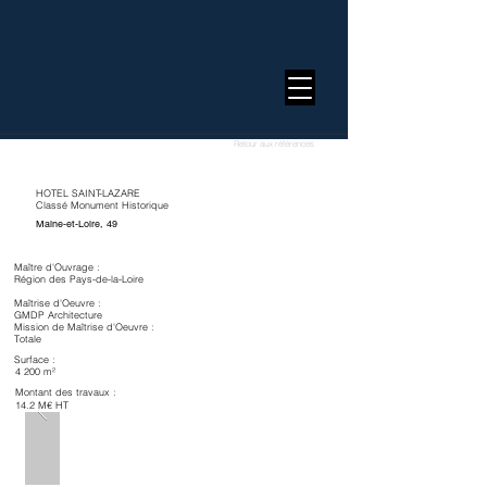
Retour aux références
HOTEL SAINT-LAZARE
Classé Monument Historique
Maine-et-Loire, 49
Maître d'Ouvrage :
Région des Pays-de-la-Loire
Maîtrise d'Oeuvre :
GMDP Architecture
Mission de Maîtrise d'Oeuvre :
Totale
Surface :
4 200 m²
Montant des travaux :
14.2 M€ HT