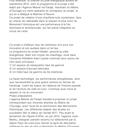
Pour exemple, le chantier du pôle énergétique achevé en
septembre 2012, dont le programme et le projet a été
établi par l’Agence Mester de Parajd, Assistant du Maitre
d’Ouvrage sur cette opération et concepteur du projet, et
qui en a délégué la Maitrise d’Oeuvre.
Ce projet de création d’une chaufferie bois souterraine, face
au chevet de l’abbatiale dans le respect le plus strict du
Monument Historique est une performance à la fois
technique et architecturale, qui fait partie intégrante du
circuit de visite.
Ce projet a d’ailleurs reçu de nombreux prix pour son
innovation et son audace dans un tel lieu.
Le programme du projet hôtelier, associé au pôle
énergétique, étant son moyen de chauffage, situé dans
l’ancienne Hôtellerie Saint Lazare s’articule donc autour de
trois axes principaux :
1/ Un espace de restauration haut de gamme
2/ Un espace d’accueil séminaire
3/ Un hôtel haut de gamme de 54 chambres
La haute technologie, les performances énergétiques, ainsi
que l’accessibilité au plus grand nombre en termes de
handicap, furent les enjeux de l’alliance de l’histoire passée
et de l’écriture de celle du futur. Continuer avec force et
respect la vie du monument.
Phase préparatoire
L’agence Mester de Parajd travailla à proposer un projet
correspondant aux diverses attentes du Maitre de
l’Ouvrage, avec l’aval de la commission des Monuments
Historiques. Les différentes étapes des études se
succèdent dès le début de l’année 2011. Peu avant le
lancement de l’Appel d’Offre, en juin 2012, l’agence Jouin
Manku, designer parisien reconnu fut sélectionné par la
région Pays de Loire pour donner la ligne de décoration
intérieure du lieu en tant qu’Assistant du Maitre d’Ouvrage