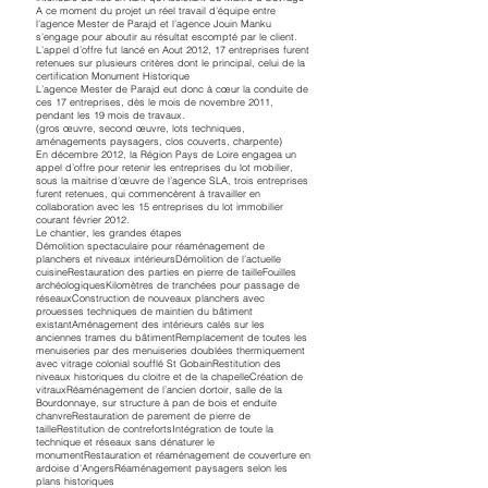
A ce moment du projet un réel travail d’équipe entre
l’agence Mester de Parajd et l’agence Jouin Manku
s’engage pour aboutir au résultat escompté par le client.
L’appel d’offre fut lancé en Aout 2012, 17 entreprises furent
retenues sur plusieurs critères dont le principal, celui de la
certification Monument Historique
L’agence Mester de Parajd eut donc à cœur la conduite de
ces 17 entreprises, dès le mois de novembre 2011,
pendant les 19 mois de travaux.
(gros œuvre, second œuvre, lots techniques,
aménagements paysagers, clos couverts, charpente)
En décembre 2012, la Région Pays de Loire engagea un
appel d’offre pour retenir les entreprises du lot mobilier,
sous la maitrise d’œuvre de l’agence SLA, trois entreprises
furent retenues, qui commencèrent à travailler en
collaboration avec les 15 entreprises du lot immobilier
courant février 2012.
Le chantier, les grandes étapes
Démolition spectaculaire pour réaménagement de
planchers et niveaux intérieursDémolition de l’actuelle
cuisineRestauration des parties en pierre de tailleFouilles
archéologiquesKilomètres de tranchées pour passage de
réseauxConstruction de nouveaux planchers avec
prouesses techniques de maintien du bâtiment
existantAménagement des intérieurs calés sur les
anciennes trames du bâtimentRemplacement de toutes les
menuiseries par des menuiseries doublées thermiquement
avec vitrage colonial soufflé St GobainRestitution des
niveaux historiques du cloitre et de la chapelleCréation de
vitrauxRéaménagement de l’ancien dortoir, salle de la
Bourdonnaye, sur structure à pan de bois et enduite
chanvreRestauration de parement de pierre de
tailleRestitution de contrefortsIntégration de toute la
technique et réseaux sans dénaturer le
monumentRestauration et réaménagement de couverture en
ardoise d’AngersRéaménagement paysagers selon les
plans historiques