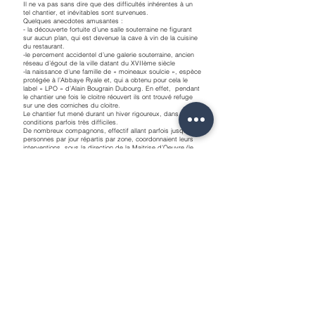
Il ne va pas sans dire que des difficultés inhérentes à un
tel chantier, et inévitables sont survenues.
Quelques anecdotes amusantes :
- la découverte fortuite d’une salle souterraine ne figurant
sur aucun plan, qui est devenue la cave à vin de la cuisine
du restaurant.
-le percement accidentel d’une galerie souterraine, ancien
réseau d’égout de la ville datant du XVIIème siècle
-la naissance d’une famille de « moineaux soulcie », espèce
protégée à l’Abbaye Ryale et, qui a obtenu pour cela le
label « LPO » d’Alain Bougrain Dubourg. En effet, pendant
le chantier une fois le cloitre réouvert ils ont trouvé refuge
sur une des corniches du cloitre.
Le chantier fut mené durant un hiver rigoureux, dans des
conditions parfois très difficiles.
De nombreux compagnons, effectif allant parfois jusqu’à 80
personnes par jour répartis par zone, coordonnaient leurs
interventions, sous la direction de la Maitrise d’Oeuvre (le
cabinet Mester de Parajd et du pilote, le cabinet Gousset).
Ce n’est qu’une fois le bâtiment prêt à recevoir les
éléments de mobilier, dès le mois d’avril 2014, que le lot
agencement dirigé par SLA a équipé les lieux restaurés,
restructurés et réhabilités relativement aux fonctions du
programme et aux exigences de la décoration intérieure.
Le chantier fut livré non sans difficulté mais avec succès le
28 mai 2014 pour accueillir la «Global Conference - Forum
International pour un développement durable », événement
international fameux et influent politiquement.
Conclusion
Les performances techniques, le souci du détail, la finesse
de l’exécution, le respect du monument, ont animé la
direction du chantier ainsi que tous ces intervenants dans
un réel travail d’équipe. Le bon état esprit, la réactivité et
l’engouement étaient au rendez-vous.
L’alliance enrichissante du savoir-faire des spécialistes du
secteur monuments historiques, d’architectes concepteurs,
(l’agence GMDP et son équipe), et du design de