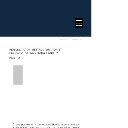
Retour aux références
REHABILITATION, RESTRUCTURATION ET
RESTAURATION DE L'HOTEL HENRI IV
Paris 1er
Créée par Henri IV, cette place Royale a conservé sa
composition historique avec un parcellaire étroit