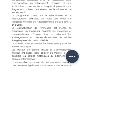
correspondant au lotissement d’origine et une
architecture ordonnancée en brique et pierre à deux
étages et combles au-dessus des boutiques et de
leur entresol.
Le programme porte sur la réhabilitation et la
restructuration complète de l’hôtel pour créer une
résidence hôtelière de 7 appartements de luxe dont 3
en duplex.
La restructuration de l’immeuble est menée en
conservant au maximum possible les matériaux et
caractéristiques d’origine, tout en adaptant les
aménagements aux normes de sécurité, de maitrise
énergétique et de confort désirés.
La création d’un ascenseur implanté sans percer les
voûtes historiques
Les travaux de second œuvre et d’aménagement
intérieur ont aussi pour objectif de montrer le plus
possible les strates historiques du bâtiment à la
clientèle internationale.
La restauration rigoureuse du bâtiment a été engagée
pour retrouver également sur la façade une lecture de
son évolution historique.
Maître d'Ouvrage :
SARL Henri IV - Dauphine
Maîtrise d'Oeuvre :
GMDP Architecture
Mission de Maîtrise d'Oeuvre :
Complète
Surface :
500 m²
Montant des travaux :
2.3 M€
Mentions obligatoir
es