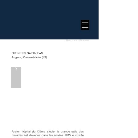
Retour aux références
GRENIERS SAINT-JEAN
Angers, Maine-et-Loire (49)
Ancien hôpital du XIème siècle, la grande salle des
malades est devenue dans les années 1990 le musée